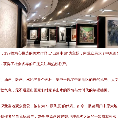
，197幅精心挑选的美术作品以“出彩中原”为主题，向观众展示了中原
旅，获得了社会各界的广泛关注与热烈称赞。
画、油画、版画、水彩等多个画种，集中呈现了中原地区的自然风光、人
蓬勃气息，无不透露出画家们对家乡山水的深情与对时代的敏锐捕捉。
深受当地观众喜爱，被誉为“中原风度”的代表。如今，展览回归中原大
创作者的自我反思与，亦是‘中原画风’跨越地理鸿沟之后的一次成就检验